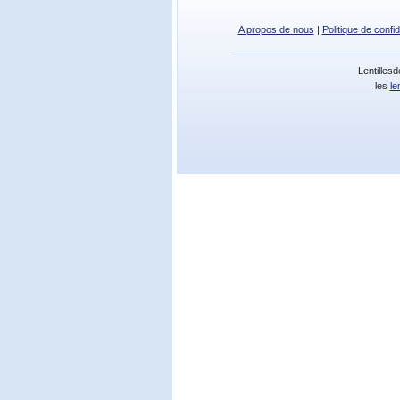
A propos de nous
|
Politique de confid
Lentilles
les
le