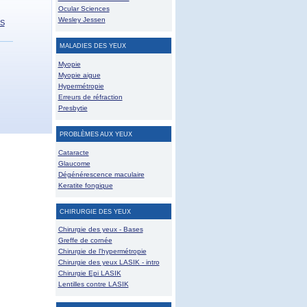
Ocular Sciences
Wesley Jessen
SS
MALADIES DES YEUX
Myopie
Myopie aigue
Hypermétropie
Erreurs de réfraction
Presbytie
PROBLÈMES AUX YEUX
Cataracte
Glaucome
Dégénérescence maculaire
Keratite fongique
CHIRURGIE DES YEUX
Chirurgie des yeux - Bases
Greffe de cornée
Chirurgie de l'hypermétropie
Chirurgie des yeux LASIK - intro
Chirurgie Epi LASIK
Lentilles contre LASIK