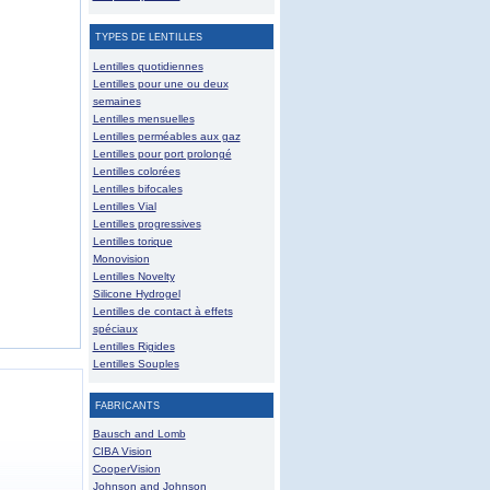
TYPES DE LENTILLES
Lentilles quotidiennes
Lentilles pour une ou deux
semaines
Lentilles mensuelles
Lentilles perméables aux gaz
Lentilles pour port prolongé
Lentilles colorées
Lentilles bifocales
Lentilles Vial
Lentilles progressives
Lentilles torique
Monovision
Lentilles Novelty
Silicone Hydrogel
Lentilles de contact à effets
spéciaux
Lentilles Rigides
Lentilles Souples
FABRICANTS
Bausch and Lomb
CIBA Vision
CooperVision
Johnson and Johnson