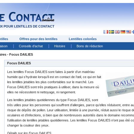
X POUR LENTILLES DE CONTACT
tilles
Offres pour des lentilles
Lentilles colorées
raison
Conseils d'achat
Histoire
Bons de réduction
aires - Focus DAILIES
Focus DAILIES
Les lentilles Focus DAILIES sont faites à partir d’un matériau
humide qui s’hydrate lorsqu’il est en contact de l’œil, ce qui en fait
les lentilles jetables les plus confortables sur le marché. Les
Focus DAILIES sont très pratiques à utiliser, dans la mesure où
elles ne nécessitent ni nettoyage, ni rangement.
Les lentilles jetables quotidiennes du type Focus DAILIES, sont
très utiles pour les personnes qui souffrent d’allergies, parce qu’elles réduisent, entre au
risque de dépôts de pollen. Leur utilisation, limitée à une journée, réduit aussi le risque
oculaires et d’infections, si bien que de nombreuses autorités dans le domaine recomm
l’utilisation de lentilles jetables quotidiennes. Les lentilles Focus DAILIES n’ont pas été
changer la couleur des yeux.
Détails sur les Focus DAILIES