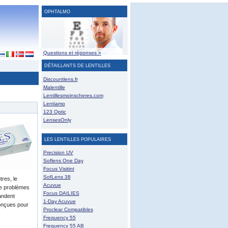
OPHTALMO
Questions et réponses »
DÉTAILLANTS DE LENTILLES
Discountlens.fr
Malentille
Lentillesmoinscheres.com
Lentiamo
123 Optic
LensesOnly
LES LENTILLES POPULAIRES
Precision UV
Soflens One Day
Focus Visitint
SofLens 38
tres, le
Acuvue
 de problèmes
Focus DAILIES
andent
1-Day Acuvue
 conçues pour
Proclear Compatibles
Frequency 55
Frequency 55 AB