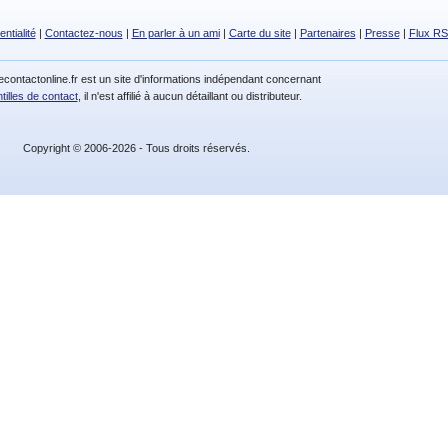
entialité
|
Contactez-nous
|
En parler à un ami
|
Carte du site
|
Partenaires
|
Presse
|
Flux R
decontactonline.fr est un site d'informations indépendant concernant
ntilles de contact
, il n'est affilié à aucun détaillant ou distributeur.
Copyright © 2006-2026 - Tous droits réservés.