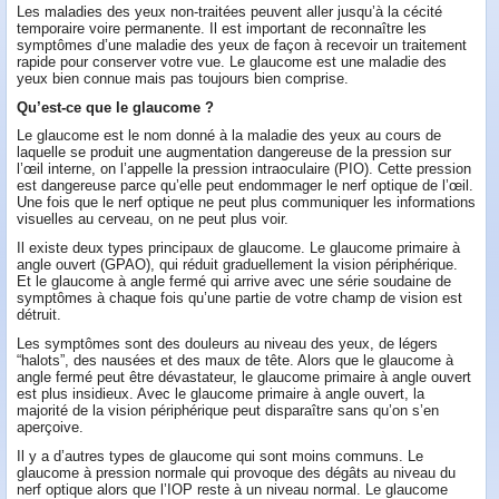
Les maladies des yeux non-traitées peuvent aller jusqu’à la cécité
temporaire voire permanente. Il est important de reconnaître les
symptômes d’une maladie des yeux de façon à recevoir un traitement
rapide pour conserver votre vue. Le glaucome est une maladie des
yeux bien connue mais pas toujours bien comprise.
Qu’est-ce que le glaucome ?
Le glaucome est le nom donné à la maladie des yeux au cours de
laquelle se produit une augmentation dangereuse de la pression sur
l’œil interne, on l’appelle la pression intraoculaire (PIO). Cette pression
est dangereuse parce qu’elle peut endommager le nerf optique de l’œil.
Une fois que le nerf optique ne peut plus communiquer les informations
visuelles au cerveau, on ne peut plus voir.
Il existe deux types principaux de glaucome. Le glaucome primaire à
angle ouvert (GPAO), qui réduit graduellement la vision périphérique.
Et le glaucome à angle fermé qui arrive avec une série soudaine de
symptômes à chaque fois qu’une partie de votre champ de vision est
détruit.
Les symptômes sont des douleurs au niveau des yeux, de légers
“halots”, des nausées et des maux de tête. Alors que le glaucome à
angle fermé peut être dévastateur, le glaucome primaire à angle ouvert
est plus insidieux. Avec le glaucome primaire à angle ouvert, la
majorité de la vision périphérique peut disparaître sans qu’on s’en
aperçoive.
Il y a d’autres types de glaucome qui sont moins communs. Le
glaucome à pression normale qui provoque des dégâts au niveau du
nerf optique alors que l’IOP reste à un niveau normal. Le glaucome