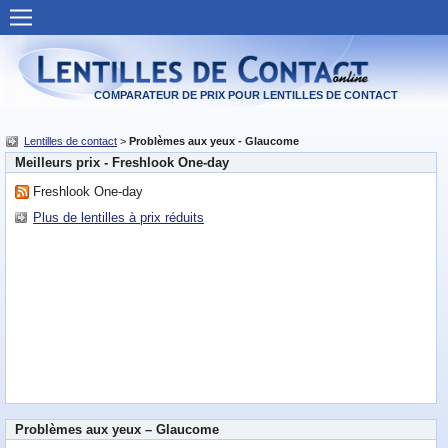
Lentilles de contact
Offres pour des lentilles
COMPARATEUR DE PRIX POUR LENTILLES DE CONTACT
Détaillants de lentilles
Lentilles de contact
>
Problèmes aux yeux - Glaucome
Meilleurs prix - Freshlook One-day
Les lentilles populaires
Freshlook One-day
Types de lentilles
Plus de lentilles à prix réduits
Fabricants
FAQ Lentilles
Maladies des yeux
Problèmes aux yeux
Chirurgie des yeux
Problèmes aux yeux – Glaucome