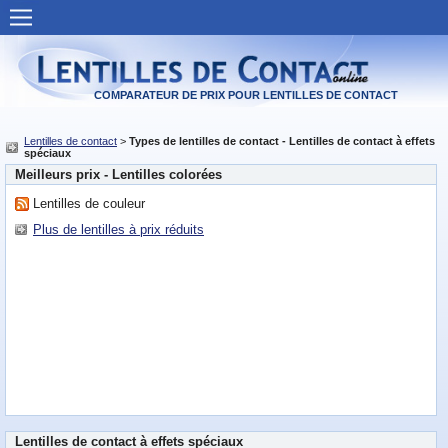
Lentilles de contact
Offres pour des lentilles
COMPARATEUR DE PRIX POUR LENTILLES DE CONTACT
Détaillants de lentilles
Lentilles de contact
>
Types de lentilles de contact - Lentilles de contact à effets
spéciaux
Les lentilles populaires
Meilleurs prix - Lentilles colorées
Lentilles de couleur
Types de lentilles
Plus de lentilles à prix réduits
Fabricants
FAQ Lentilles
Maladies des yeux
Problèmes aux yeux
Chirurgie des yeux
Lentilles de contact à effets spéciaux