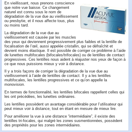
En vieillissant, nous prenons conscience
que notre vue baisse. Ce changement
naturel est connu sous le nom de
dégradation de la vue due au vieillissement
ou presbytie, et il nous affecte tous, plus
ou moins tard.
La dégradation de la vue due au
vieillissement est causée par les muscles
des yeux qui deviennent progressivement plus faibles et la lentille de
focalisation de l’œil, aussi appelée cristallin, qui se défraîchit et
devient moins élastique. Il est possible de corriger ce problème à l’aide
de lunettes multifocales (bifocales/trifocales) ou de lentilles de contact
progressives. Ces lentilles nous aident à réajuster nos yeux de façon à
ce que nous puissions mieux y voir à distance.
Il y a trois façons de corriger la dégradation de la vue due au
vieillissement à l’aide de lentilles de contact. Il y a les lentilles
multifocales, les lentilles progressives et ce qu’on appelle la
monovision.
En termes de fonctionnalité, les lentilles bifocales rappellent celles qui
les ont précédées, les lunettes ordinaires.
Les lentilles possèdent un avantage considérable pour l’utilisateur qui
peut mieux voir à distance, tout en étant en mesure de mieux lire.
Pour améliorer la vue à une distance “intermédiaire”, il existe des
lentilles tri-focales, qui malgré les zones susmentionnées, possèdent
des propriétés pour les zones intermédiaires.