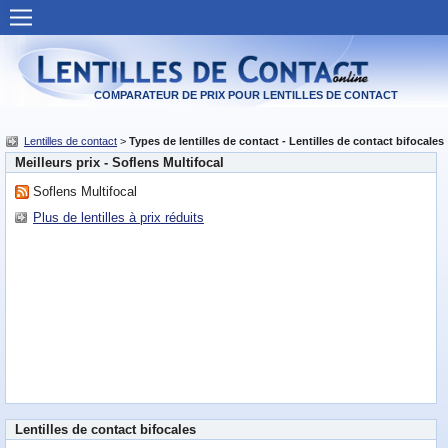
Lentilles de contact
Offres pour des lentilles
COMPARATEUR DE PRIX POUR LENTILLES DE CONTACT
Détaillants de lentilles
Lentilles de contact
>
Types de lentilles de contact - Lentilles de contact bifocales
Meilleurs prix - Soflens Multifocal
Les lentilles populaires
Soflens Multifocal
Types de lentilles
Plus de lentilles à prix réduits
Fabricants
FAQ Lentilles
Maladies des yeux
Problèmes aux yeux
Chirurgie des yeux
Lentilles de contact bifocales