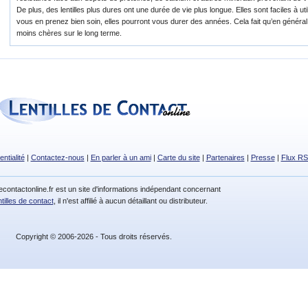
De plus, des lentilles plus dures ont une durée de vie plus longue. Elles sont faciles à util
vous en prenez bien soin, elles pourront vous durer des années. Cela fait qu’en général,
moins chères sur le long terme.
entialité
|
Contactez-nous
|
En parler à un ami
|
Carte du site
|
Partenaires
|
Presse
|
Flux R
decontactonline.fr est un site d'informations indépendant concernant
ntilles de contact
, il n'est affilié à aucun détaillant ou distributeur.
Copyright © 2006-2026 - Tous droits réservés.