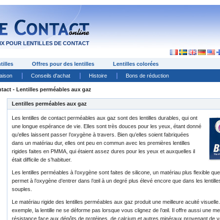
X POUR LENTILLES DE CONTACT
tilles
Offres pour des lentilles
Lentilles colorées
raison
Conseils d'achat
Histoire
Bons de réduction
ntact - Lentilles perméables aux gaz
Lentilles perméables aux gaz
Les lentilles de contact perméables aux gaz sont des lentilles durables, qui ont
une longue espérance de vie. Elles sont très douces pour les yeux, étant donné
qu’elles laissent passer l’oxygène à travers. Bien qu’elles soient fabriquées
dans un matériau dur, elles ont peu en commun avec les premières lentilles
rigides faites en PMMA, qui étaient assez dures pour les yeux et auxquelles il
était difficile de s’habituer.
Les lentilles perméables à l’oxygène sont faites de silicone, un matériau plus flexible qu
permet à l’oxygène d’entrer dans l’œil à un degré plus élevé encore que dans les lentille
souples.
Le matériau rigide des lentilles perméables aux gaz produit une meilleure acuité visuelle
exemple, la lentille ne se déforme pas lorsque vous clignez de l’œil. Il offre aussi une mei
résistance face aux dépôts de protéines, de calcium et autres minéraux provenant de v