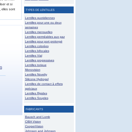
iser et si
 elles sont
TYPES DE LENTILLES
Lentilles quotidiennes
Lentilles pour une ou deux
semaines
Lentilles mensuelles
Lentilles perméables aux gaz
Lentilles pour port prolongé
Lentilles colorées
Lentilles bifocales
Lentilles Vial
Lentilles progressives
Lentilles torique
SS
Monovision
Lentilles Novelty
Silicone Hydrogel
Lentilles de contact à effets
spéciaux
Lentilles Rigides
Lentilles Souples
FABRICANTS
Bausch and Lomb
CIBA Vision
CooperVision
Johnson and Johnson