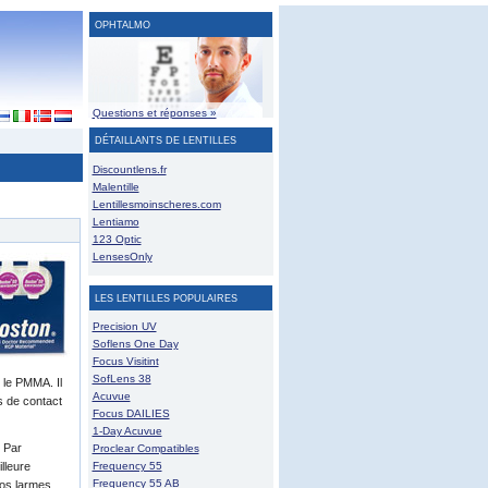
OPHTALMO
Questions et réponses »
DÉTAILLANTS DE LENTILLES
Discountlens.fr
Malentille
Lentillesmoinscheres.com
Lentiamo
123 Optic
LensesOnly
LES LENTILLES POPULAIRES
Precision UV
Soflens One Day
Focus Visitint
SofLens 38
e le PMMA. Il
Acuvue
s de contact
Focus DAILIES
1-Day Acuvue
. Par
Proclear Compatibles
lleure
Frequency 55
Frequency 55 AB
os larmes.