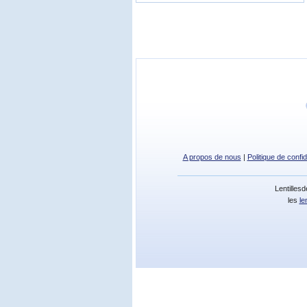
A propos de nous
|
Politique de confid
Lentilles
les
le