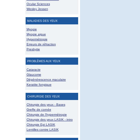
Ocular Sciences
Wesley Jessen
MALADIES DES YEUX
Myopie
Myopie aigue
Hypermétropie
Erreurs de réfraction
Presbytie
PROBLÈMES AUX YEUX
Cataracte
Glaucome
Dégénérescence maculaire
Keratite fongique
CHIRURGIE DES YEUX
Chirurgie des yeux - Bases
Greffe de cornée
Chirurgie de l'hypermétropie
Chirurgie des yeux LASIK - intro
Chirurgie Epi LASIK
Lentilles contre LASIK